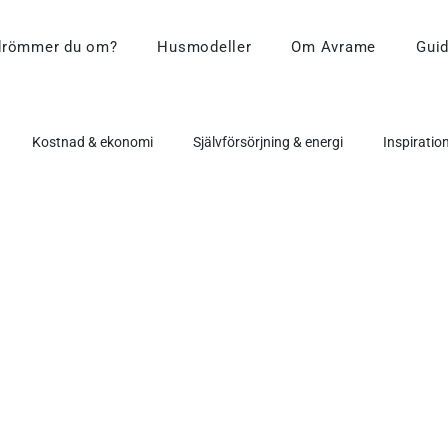
drömmer du om?
Husmodeller
Om Avrame
Guid
Kostnad & ekonomi
Självförsörjning & energi
Inspiratio