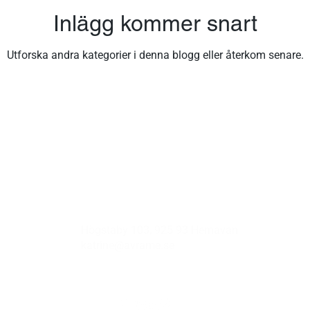
Inlägg kommer snart
Utforska andra kategorier i denna blogg eller återkom senare.
Högstaby 103, 925 93 Hemavan
katrine@avrame.se