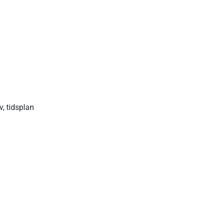
ditt A-
us
v, tidsplan