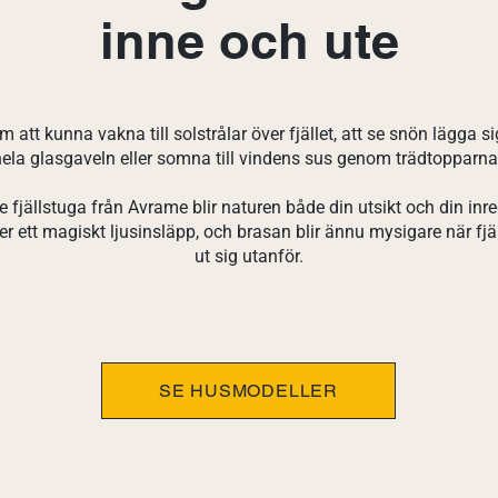
inne och ute
att kunna vakna till solstrålar över fjället, att se snön lägga 
ela glasgaveln eller somna till vindens sus genom trädtopparn
fjällstuga från Avrame blir naturen både din utsikt och din inr
er ett magiskt ljusinsläpp, och brasan blir ännu mysigare när fjä
ut sig utanför.
SE HUSMODELLER