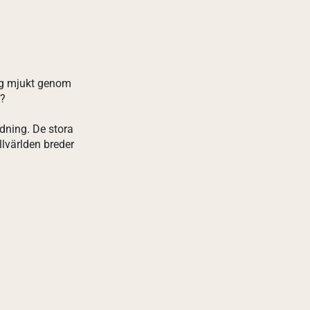
sig mjukt genom
a?
edning. De stora
llvärlden breder