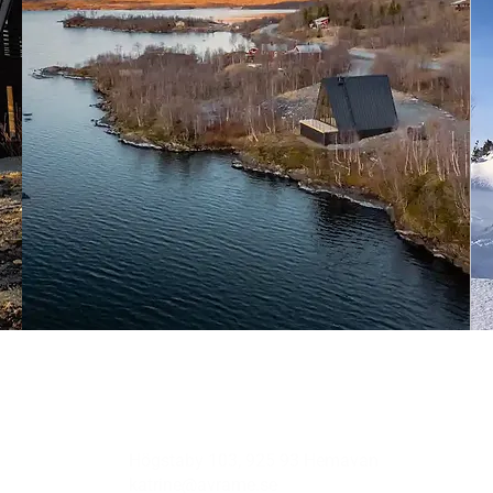
Högstaby 103, 925 93 Hemavan
katrine@avrame.se