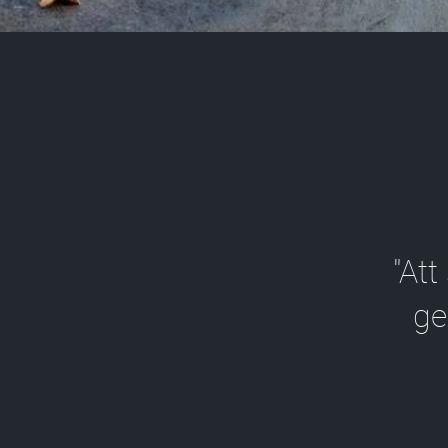
"Att
ge