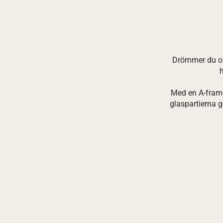
Drömmer du om 
h
Med en A-frame 
glaspartierna g