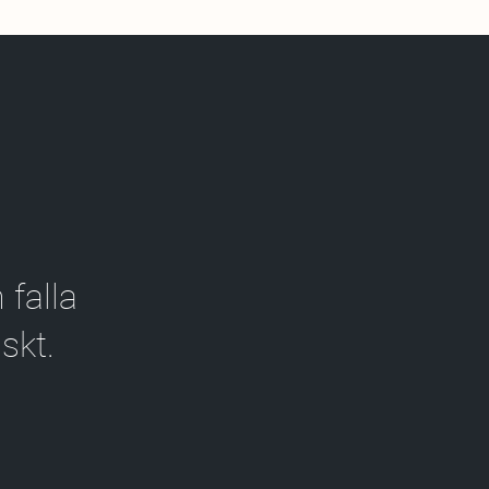
 falla
skt.