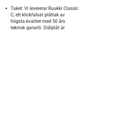
Taket: Vi levererar Ruukki Classic
C, ett klickfalsat plåttak av
högsta kvalitet med 50 års
teknisk garanti. Stålplåt är
idealiskt för A-framehus då regn
och snö enkelt glider av.
Fönster: Högkvalitativa PVC-
fönster med 3-glas (härdat) för
optimalt energivärde och
hållbarhet. (Träfönster finns som
tillval mot en extrakostnad).
Panel: Ytterpanel av furu (CE-
certifierad). All panel levereras i
längder som kapas på plats.
Detta ingår i
Exteriörkitet: