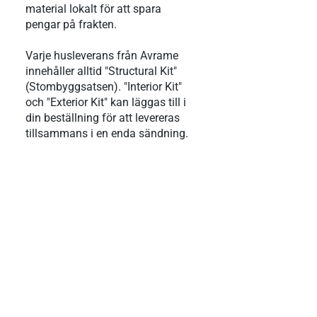
material lokalt för att spara
pengar på frakten.
Varje husleverans från Avrame
innehåller alltid "Structural Kit"
(Stombyggsatsen). "Interior Kit"
och "Exterior Kit" kan läggas till i
din beställning för att levereras
tillsammans i en enda sändning.
1. Stombyggsats
(Structural Kit)
Ingår alltid
Detta är basen i varje Avrame-
leverans. Det innehåller den